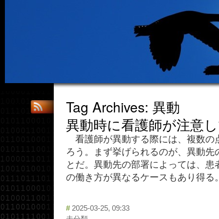
Tag Archives: 異動
異動時に看護師が注意
看護師が異動する際には、複数の
ろう。まず挙げられるのが、異動先
とだ。異動先の部署によっては、患
の働き方が異なるケースもあり得る。
#
2025-03-25, 09:33
未分類